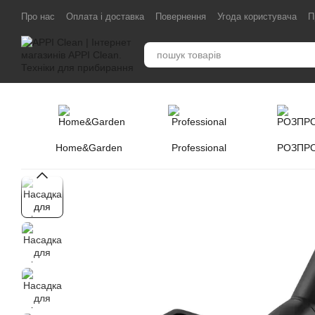
Перейти до основного контенту
Про нас
Оплата і доставка
Повернення
Угода користувача
П
Home&Garden
Professional
РОЗПР