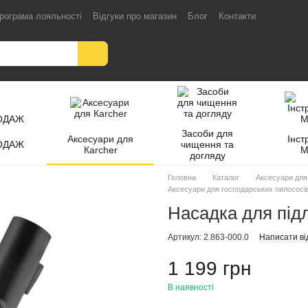
рограма лояльності
Відгуки про магазин
Блог
Контакти
Засоби для
Аксесуари для
Інст
ОДАЖ
чищення та
Кarcher
M
догляду
Головна
Каталог
Аксесуари для
Аксесуари для господарських пилососів
Насадка для підл
Артикул: 2.863-000.0
Написати ві
1 199 грн
В наявності