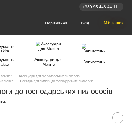
+380 95 448 44 11
Мій кошик
Порівняння
Вхід
рументи
Аксесуари для
Запчастини
akita
Макіта
 Кarcher
Аксесуари для господарських пилососів
 Kärcher
Насадка для підлоги до господарських пилососів
оги до господарських пилососів
дгук