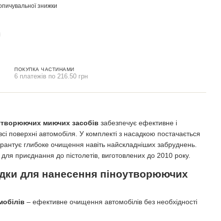
опичувальної знижки
ПОКУПКА ЧАСТИНАМИ
6 платежів по 216.50 грн
оутворюючих миючих засобів
забезпечує ефективне і
всі поверхні автомобіля. У комплекті з насадкою постачається
гарантує глибоке очищення навіть найскладніших забруднень.
для приєднання до пістолетів, виготовлених до 2010 року.
дки для нанесення піноутворюючих
мобілів
– ефективне очищення автомобілів без необхідності