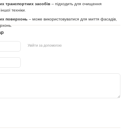
их транспортних засобів
– підходить для очищення
іншої техніки.
их поверхонь
– може використовуватися для миття фасадів,
ерхонь.
ар
Увійти за допомогою