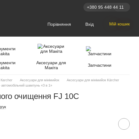
+380 95 448 44 11
Мій кошик
Порівняння
Вхід
рументи
Аксесуари для
Запчастини
akita
Макіта
 Кarcher
Аксесуари для мінімийок
Аксесуари для мінімийок Kärcher
+ автомобільний шампунь «3 в 1»
ного очищення FJ 10C
дгук