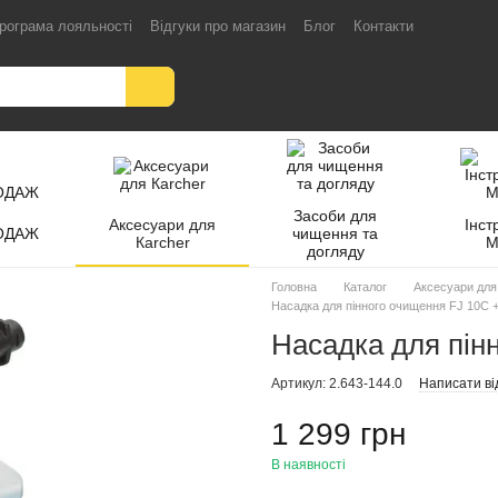
рограма лояльності
Відгуки про магазин
Блог
Контакти
Засоби для
Аксесуари для
Інст
ОДАЖ
чищення та
Кarcher
M
догляду
Головна
Каталог
Аксесуари для
Насадка для пінного очищення FJ 10C 
Насадка для пін
Артикул: 2.643-144.0
Написати ві
1 299 грн
В наявності