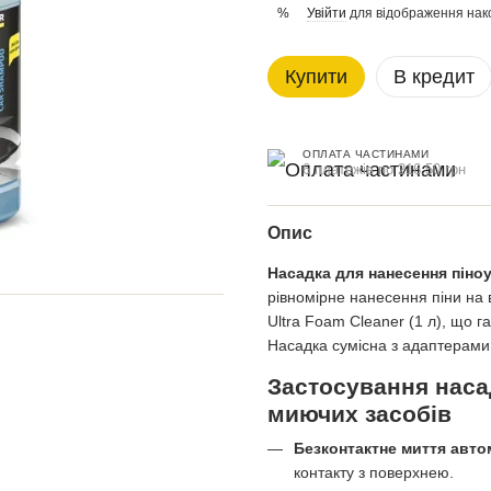
Увійти
для відображення нак
%
Купити
В кредит
ОПЛАТА ЧАСТИНАМИ
6 платежів по 216.50 грн
Опис
Насадка для нанесення пін
рівномірне нанесення піни на 
Ultra Foam Cleaner (1 л), що 
Насадка сумісна з адаптерами 
Застосування наса
миючих засобів
Безконтактне миття авто
контакту з поверхнею.