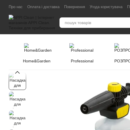
Перейти до основного контенту
Про нас
Оплата і доставка
Повернення
Угода користувача
П
Home&Garden
Professional
РОЗПР