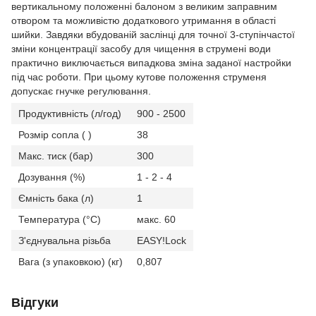
вертикальному положенні балоном з великим заправним
отвором та можливістю додаткового утримання в області
шийки. Завдяки вбудованій заслінці для точної 3-ступінчастої
зміни концентрації засобу для чищення в струмені води
практично виключається випадкова зміна заданої настройки
під час роботи. При цьому кутове положення струменя
допускає гнучке регулювання.
Продуктивність (л/год)
900 - 2500
Розмір сопла ( )
38
Макс. тиск (бар)
300
Дозування (%)
1 - 2 - 4
Ємність бака (л)
1
Температура (°C)
макс. 60
З'єднувальна різьба
EASY!Lock
Вага (з упаковкою) (кг)
0,807
Відгуки