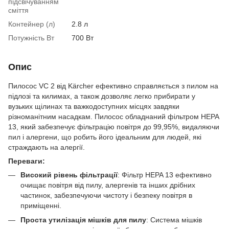
підсвічуванням
сміття
Контейнер (л)
2.8 л
Потужність Вт
700 Вт
Опис
Пилосос VC 2 від Kärcher ефективно справляється з пилом на
підлозі та килимах, а також дозволяє легко прибирати у
вузьких щілинах та важкодоступних місцях завдяки
різноманітним насадкам. Пилосос обладнаний фільтром HEPA
13, який забезпечує фільтрацію повітря до 99,95%, видаляючи
пил і алергени, що робить його ідеальним для людей, які
страждають на алергії.
Переваги:
Високий рівень фільтрації
: Фільтр HEPA 13 ефективно
очищає повітря від пилу, алергенів та інших дрібних
частинок, забезпечуючи чистоту і безпеку повітря в
приміщенні.
Проста утилізація мішків для пилу
: Система мішків