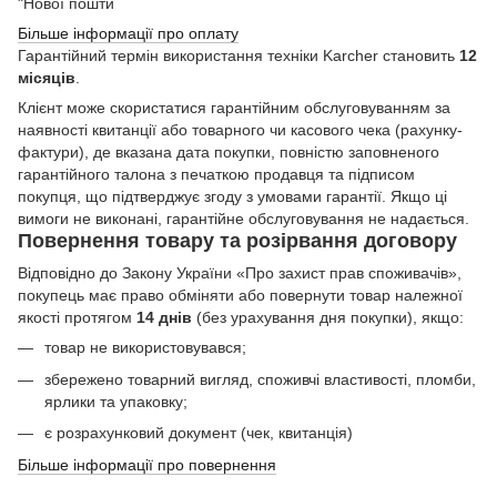
"Нової пошти
Більше інформації про оплату
Гарантійний термін використання техніки Karcher становить
12
місяців
.
Клієнт може скористатися гарантійним обслуговуванням за
наявності квитанції або товарного чи касового чека (рахунку-
фактури), де вказана дата покупки, повністю заповненого
гарантійного талона з печаткою продавця та підписом
покупця, що підтверджує згоду з умовами гарантії. Якщо ці
вимоги не виконані, гарантійне обслуговування не надається.
Повернення товару та розірвання договору
Відповідно до Закону України «Про захист прав споживачів»,
покупець має право обміняти або повернути товар належної
якості протягом
14 днів
(без урахування дня покупки), якщо:
товар не використовувався;
збережено товарний вигляд, споживчі властивості, пломби,
ярлики та упаковку;
є розрахунковий документ (чек, квитанція)
Більше інформації про повернення