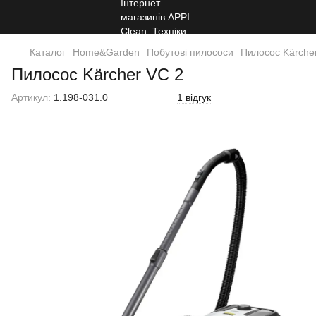
Каталог
Home&Garden
Побутові пилососи
Пилосос Kärche
Пилосос Kärcher VC 2
Артикул:
1.198-031.0
1 відгук