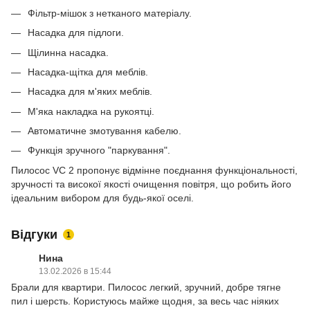
Фільтр-мішок з нетканого матеріалу.
Насадка для підлоги.
Щілинна насадка.
Насадка-щітка для меблів.
Насадка для м'яких меблів.
М'яка накладка на рукоятці.
Автоматичне змотування кабелю.
Функція зручного "паркування".
Пилосос VC 2 пропонує відмінне поєднання функціональності,
зручності та високої якості очищення повітря, що робить його
ідеальним вибором для будь-якої оселі.
Відгуки
1
Нина
13.02.2026 в 15:44
Брали для квартири. Пилосос легкий, зручний, добре тягне
пил і шерсть. Користуюсь майже щодня, за весь час ніяких