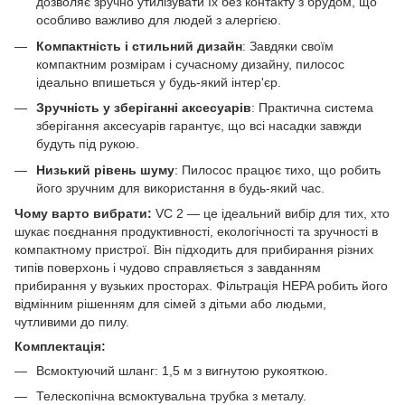
дозволяє зручно утилізувати їх без контакту з брудом, що
особливо важливо для людей з алергією.
Компактність і стильний дизайн
: Завдяки своїм
компактним розмірам і сучасному дизайну, пилосос
ідеально впишеться у будь-який інтер'єр.
Зручність у зберіганні аксесуарів
: Практична система
зберігання аксесуарів гарантує, що всі насадки завжди
будуть під рукою.
Низький рівень шуму
: Пилосос працює тихо, що робить
його зручним для використання в будь-який час.
Чому варто вибрати:
VC 2 — це ідеальний вибір для тих, хто
шукає поєднання продуктивності, екологічності та зручності в
компактному пристрої. Він підходить для прибирання різних
типів поверхонь і чудово справляється з завданням
прибирання у вузьких просторах. Фільтрація HEPA робить його
відмінним рішенням для сімей з дітьми або людьми,
чутливими до пилу.
Комплектація:
Всмоктуючий шланг: 1,5 м з вигнутою рукояткою.
Телескопічна всмоктувальна трубка з металу.