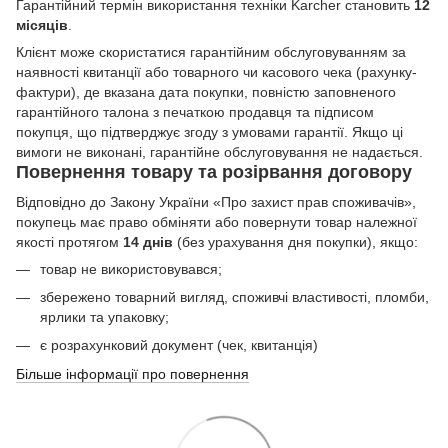
Гарантійний термін використання техніки Karcher становить
12
місяців
.
Клієнт може скористатися гарантійним обслуговуванням за
наявності квитанції або товарного чи касового чека (рахунку-
фактури), де вказана дата покупки, повністю заповненого
гарантійного талона з печаткою продавця та підписом
покупця, що підтверджує згоду з умовами гарантії. Якщо ці
вимоги не виконані, гарантійне обслуговування не надається.
Повернення товару та розірвання договору
Відповідно до Закону України «Про захист прав споживачів»,
покупець має право обміняти або повернути товар належної
якості протягом
14 днів
(без урахування дня покупки), якщо:
товар не використовувався;
збережено товарний вигляд, споживчі властивості, пломби,
ярлики та упаковку;
є розрахунковий документ (чек, квитанція)
Більше інформації про повернення