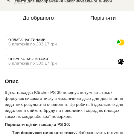
Увійти
для відображення накопичувальної знижки
%
До обраного
Порівняти
ОПЛАТА ЧАСТИНАМИ
6 платежів по 333.17 грн
ПОКУПКА ЧАСТИНАМИ
6 платежів по 333.17 грн
Опис
Щітка-насадка Kärcher PS 30 поєднує потужність трьох
форсунок високого тиску з механічною дією для досягнення
видатних результатів очищення. Це робить її ідеальною для
видалення стійкого бруду на невеликих і середніх площах,
таких як сходи або краї поверхонь.
Переваги щітки-насадки PS 30:
Три форсунки високого тиску:
Забезпечують потужне