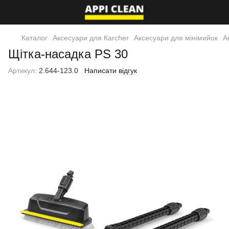
Каталог
Аксесуари для Кarcher
Аксесуари для мінімийок
А
Щітка-насадка PS 30
Артикул:
2.644-123.0
Написати відгук