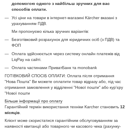
допомогою одного з найбільш зручних для вас
способів оплати.
Усі ціни на товари в інтернет-магазині Kärcher вказані з
урахуванням ПДВ.
Ми пропонуємо кілька зручних варіантів:
Безготівковий розрахунок для юридичних осіб (з ПДВ) та
ФОП
Оплата здійснюється через систему онлайн платежів від
LiqPay на сайті.
Оплата частинами ПриватБанк та monobank
ГОТІВКОВИЙ СПОСІБ ОПЛАТИ: Оплата після отримання
"Нова Пошта" Ви можете оплатити товар відразу або, під час
отримання замовлення у відділенні "Нової пошти" або кур'єру
"Нової пошти
Більше інформації про оплату
Гарантійний термін використання техніки Karcher становить
12
місяців
.
Клієнт може скористатися гарантійним обслуговуванням за
наявності квитанції або товарного чи касового чека (рахунку-