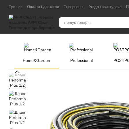
Перейти до основного контенту
Про нас
Оплата і доставка
Повернення
Угода користувача
П
Home&Garden
Professional
РОЗПР