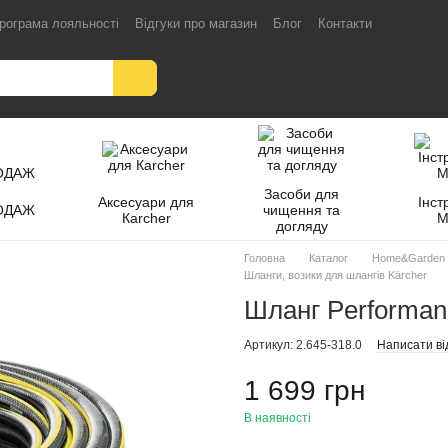
рограма лояльності
Відгуки про магазин
Блог
Контакти
Засоби для
Аксесуари для
Інст
ОДАЖ
чищення та
Кarcher
M
догляду
Головна
Каталог
Home&Garden
Шланги, возики для шлангів Kärcher
Шланг Performanc
Артикул: 2.645-318.0
Написати ві
1 699 грн
В наявності