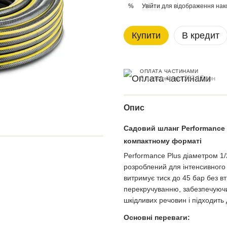
Увійти
для відображення нак
%
Купити
В кредит
ОПЛАТА ЧАСТИНАМИ
6 платежів по 283.17 грн
Опис
Садовий шланг Performance P
компактному форматі
Performance Plus діаметром 1/
розроблений для інтенсивного 
витримує тиск до 45 бар без вт
перекручуванню, забезпечуючи
шкідливих речовин і підходить 
Основні переваги: