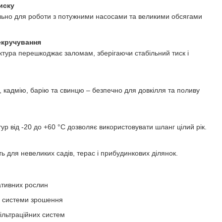
иску
льно для роботи з потужними насосами та великими обсягами
екручування
ктура перешкоджає заломам, зберігаючи стабільний тиск і
, кадмію, барію та свинцю – безпечно для довкілля та поливу
р від -20 до +60 °C дозволяє використовувати шланг цілий рік.
ь для невеликих садів, терас і прибудинкових ділянок.
ративних рослин
 системи зрошення
ільтраційних систем