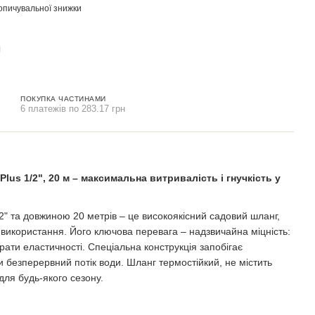
опичувальної знижки
ПОКУПКА ЧАСТИНАМИ
6 платежів по 283.17 грн
lus 1/2", 20 м – максимальна витривалість і гнучкість у
2" та довжиною 20 метрів – це високоякісний садовий шланг,
використання. Його ключова перевага – надзвичайна міцність:
рати еластичності. Спеціальна конструкція запобігає
 безперервний потік води. Шланг термостійкий, не містить
для будь-якого сезону.