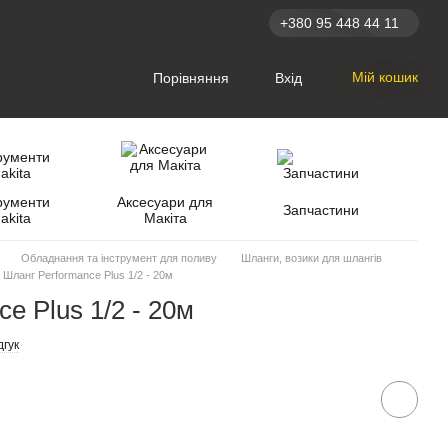
+380 95 448 44 11
Мій кошик
Порівняння
Вхід
рументи
Аксесуари для
Запчастини
akita
Макіта
Обладнання та інструмент для поливу
Шланги, возики для шлангів
Шланг Performance Plus 1/2 - 20м
e Plus 1/2 - 20м
дгук