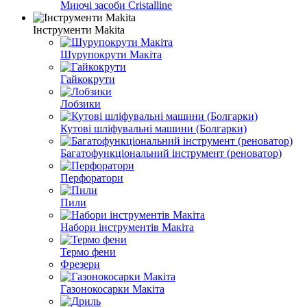
Миючі засоби Cristalline
Інструменти Makita
Шурупокрути Макіта
Гайкокрути
Лобзики
Кутові шліфувальні машини (Болгарки)
Багатофункціональний інструмент (реноватор)
Перфоратори
Пили
Набори інструментів Макіта
Термо фени
Фрезери
Газонокосарки Макіта