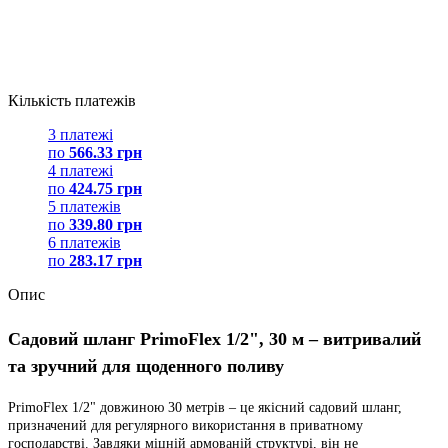
Кількість платежів
3 платежі
по
566.33 грн
4 платежі
по
424.75 грн
5 платежів
по
339.80 грн
6 платежів
по
283.17 грн
Опис
Садовий шланг PrimoFlex 1/2", 30 м – витривалий
та зручний для щоденного поливу
PrimoFlex 1/2" довжиною 30 метрів – це якісний садовий шланг,
призначений для регулярного використання в приватному
господарстві. Завдяки міцній армованій структурі, він не