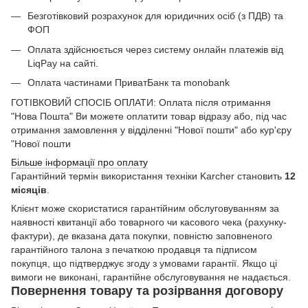
Безготівковий розрахунок для юридичних осіб (з ПДВ) та
ФОП
Оплата здійснюється через систему онлайн платежів від
LiqPay на сайті.
Оплата частинами ПриватБанк та monobank
ГОТІВКОВИЙ СПОСІБ ОПЛАТИ: Оплата після отримання
"Нова Пошта" Ви можете оплатити товар відразу або, під час
отримання замовлення у відділенні "Нової пошти" або кур'єру
"Нової пошти
Більше інформації про оплату
Гарантійний термін використання техніки Karcher становить
12
місяців
.
Клієнт може скористатися гарантійним обслуговуванням за
наявності квитанції або товарного чи касового чека (рахунку-
фактури), де вказана дата покупки, повністю заповненого
гарантійного талона з печаткою продавця та підписом
покупця, що підтверджує згоду з умовами гарантії. Якщо ці
вимоги не виконані, гарантійне обслуговування не надається.
Повернення товару та розірвання договору