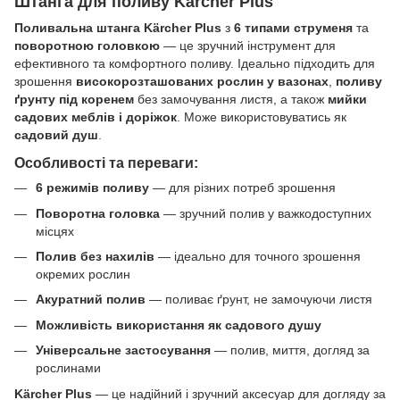
Штанга для поливу Kärcher Plus
Поливальна штанга Kärcher Plus
з
6 типами струменя
та
поворотною головкою
— це зручний інструмент для
ефективного та комфортного поливу. Ідеально підходить для
зрошення
високорозташованих рослин у вазонах
,
поливу
ґрунту під коренем
без замочування листя, а також
мийки
садових меблів і доріжок
. Може використовуватись як
садовий душ
.
Особливості та переваги:
6 режимів поливу
— для різних потреб зрошення
Поворотна головка
— зручний полив у важкодоступних
місцях
Полив без нахилів
— ідеально для точного зрошення
окремих рослин
Акуратний полив
— поливає ґрунт, не замочуючи листя
Можливість використання як садового душу
Універсальне застосування
— полив, миття, догляд за
рослинами
Kärcher Plus
— це надійний і зручний аксесуар для догляду за