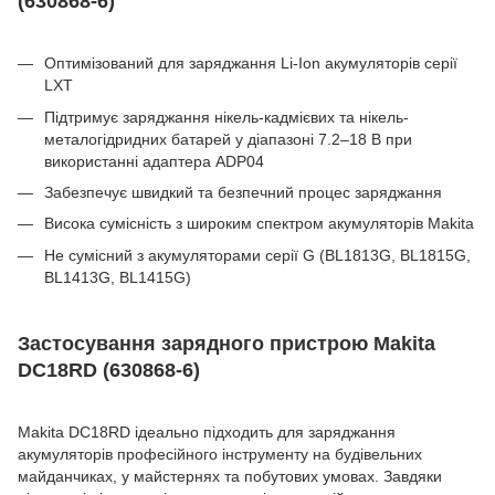
(630868-6)
Оптимізований для заряджання Li-Ion акумуляторів серії
LXT
Підтримує заряджання нікель-кадмієвих та нікель-
металогідридних батарей у діапазоні 7.2–18 В при
використанні адаптера ADP04
Забезпечує швидкий та безпечний процес заряджання
Висока сумісність з широким спектром акумуляторів Makita
Не сумісний з акумуляторами серії G (BL1813G, BL1815G,
BL1413G, BL1415G)
Застосування зарядного пристрою Makita
DC18RD (630868-6)
Makita DC18RD ідеально підходить для заряджання
акумуляторів професійного інструменту на будівельних
майданчиках, у майстернях та побутових умовах. Завдяки