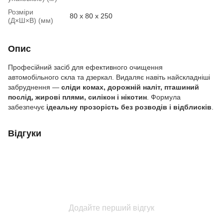
Розміри
80 x 80 x 250
(Д×Ш×В) (мм)
Опис
Професійний засіб для ефективного очищення
автомобільного скла та дзеркал. Видаляє навіть найскладніші
забруднення —
сліди комах, дорожній наліт, пташиний
послід, жирові плями, силікон і нікотин
. Формула
забезпечує
ідеальну прозорість без розводів і відблисків
.
Відгуки
Додайте перший відгук