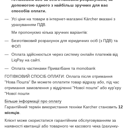
допомогою одного з найбільш зручних для вас
способів оплати.
Усі ціни на товари в інтернет-магазині Kärcher вказані з
урахуванням ПДВ.
Ми пропонуємо кілька зручних варіантів:
Безготівковий розрахунок для юридичних осіб (з ПДВ) та
ФОП
Оплата здійснюється через систему онлайн платежів від
LiqPay на сайті.
Оплата частинами ПриватБанк та monobank
ГОТІВКОВИЙ СПОСІБ ОПЛАТИ: Оплата після отримання
"Нова Пошта" Ви можете оплатити товар відразу або, під час
отримання замовлення у відділенні "Нової пошти" або кур'єру
"Нової пошти
Більше інформації про оплату
Гарантійний термін використання техніки Karcher становить
12
місяців
.
Клієнт може скористатися гарантійним обслуговуванням за
наявності квитанції або товарного чи касового чека (рахунку-