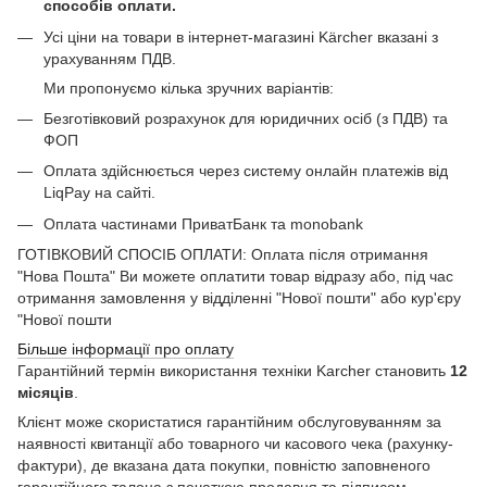
способів оплати.
Усі ціни на товари в інтернет-магазині Kärcher вказані з
урахуванням ПДВ.
Ми пропонуємо кілька зручних варіантів:
Безготівковий розрахунок для юридичних осіб (з ПДВ) та
ФОП
Оплата здійснюється через систему онлайн платежів від
LiqPay на сайті.
Оплата частинами ПриватБанк та monobank
ГОТІВКОВИЙ СПОСІБ ОПЛАТИ: Оплата після отримання
"Нова Пошта" Ви можете оплатити товар відразу або, під час
отримання замовлення у відділенні "Нової пошти" або кур'єру
"Нової пошти
Більше інформації про оплату
Гарантійний термін використання техніки Karcher становить
12
місяців
.
Клієнт може скористатися гарантійним обслуговуванням за
наявності квитанції або товарного чи касового чека (рахунку-
фактури), де вказана дата покупки, повністю заповненого