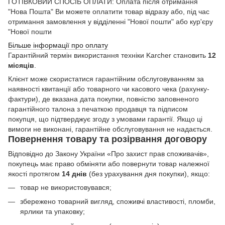
ГОТІВКОВИЙ СПОСІБ ОПЛАТИ: Оплата після отримання
"Нова Пошта" Ви можете оплатити товар відразу або, під час
отримання замовлення у відділенні "Нової пошти" або кур'єру
"Нової пошти
Більше інформації про оплату
Гарантійний термін використання техніки Karcher становить
12
місяців
.
Клієнт може скористатися гарантійним обслуговуванням за
наявності квитанції або товарного чи касового чека (рахунку-
фактури), де вказана дата покупки, повністю заповненого
гарантійного талона з печаткою продавця та підписом
покупця, що підтверджує згоду з умовами гарантії. Якщо ці
вимоги не виконані, гарантійне обслуговування не надається.
Повернення товару та розірвання договору
Відповідно до Закону України «Про захист прав споживачів»,
покупець має право обміняти або повернути товар належної
якості протягом
14 днів
(без урахування дня покупки), якщо:
товар не використовувався;
збережено товарний вигляд, споживчі властивості, пломби,
ярлики та упаковку;