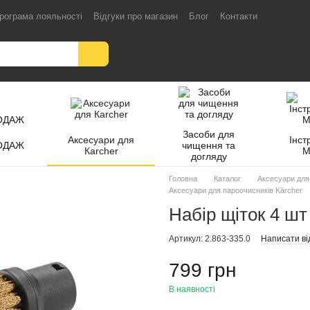
рограма лояльності
Відгуки про магазин
Блог
Контакти
Засоби для
Аксесуари для
Інст
ОДАЖ
чищення та
Кarcher
M
догляду
Головна
Каталог
Аксесуари для
Аксесуари для пароочисників Kärcher
Набір щіток 4 шт
Артикул: 2.863-335.0
Написати ві
799 грн
В наявності