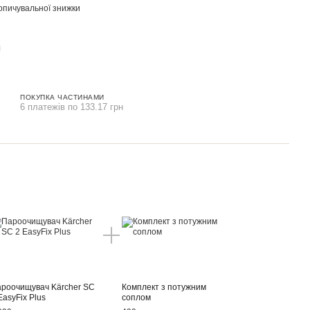
опичувальної знижки
ПОКУПКА ЧАСТИНАМИ
6 платежів по 133.17 грн
роочищувач Kärcher SC
Комплект з потужним
EasyFix Plus
соплом