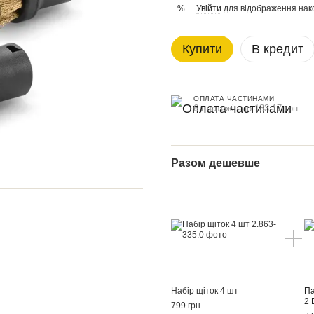
Увійти
для відображення нак
%
Купити
В кредит
ОПЛАТА ЧАСТИНАМИ
6 платежів по 133.17 грн
Разом дешевше
Набір щіток 4 шт
Па
2 
799 грн