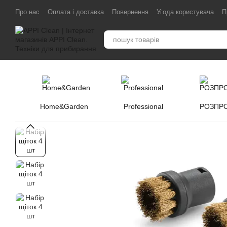
Перейти до основного контенту
Про нас
Оплата і доставка
Повернення
Угода користувача
П
Home&Garden
Professional
РОЗПР