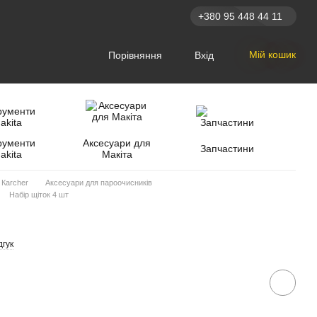
+380 95 448 44 11
Мій кошик
Порівняння
Вхід
рументи
Аксесуари для
Запчастини
akita
Макіта
 Кarcher
Аксесуари для пароочисників
Набір щіток 4 шт
дгук