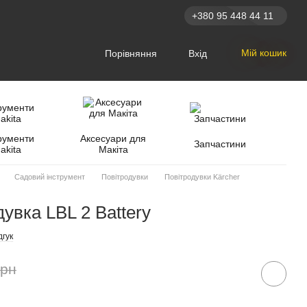
+380 95 448 44 11
Мій кошик
Порівняння
Вхід
рументи
Аксесуари для
Запчастини
akita
Макіта
Садовий інструмент
Повітродувки
Повітродувки Kärcher
увка LBL 2 Battery
дгук
грн