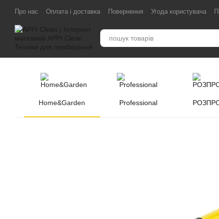
Перейти до основного контенту
Про нас
Оплата і доставка
Повернення
Угода користувача
П
Home&Garden
Professional
РОЗПР