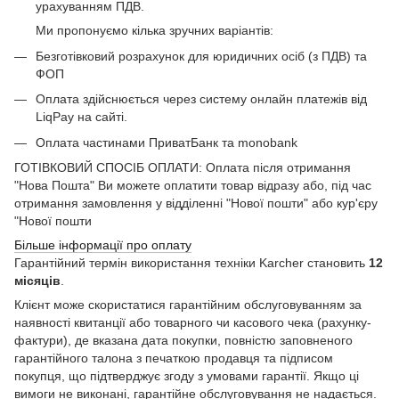
урахуванням ПДВ.
Ми пропонуємо кілька зручних варіантів:
Безготівковий розрахунок для юридичних осіб (з ПДВ) та
ФОП
Оплата здійснюється через систему онлайн платежів від
LiqPay на сайті.
Оплата частинами ПриватБанк та monobank
ГОТІВКОВИЙ СПОСІБ ОПЛАТИ: Оплата після отримання
"Нова Пошта" Ви можете оплатити товар відразу або, під час
отримання замовлення у відділенні "Нової пошти" або кур'єру
"Нової пошти
Більше інформації про оплату
Гарантійний термін використання техніки Karcher становить
12
місяців
.
Клієнт може скористатися гарантійним обслуговуванням за
наявності квитанції або товарного чи касового чека (рахунку-
фактури), де вказана дата покупки, повністю заповненого
гарантійного талона з печаткою продавця та підписом
покупця, що підтверджує згоду з умовами гарантії. Якщо ці
вимоги не виконані, гарантійне обслуговування не надається.