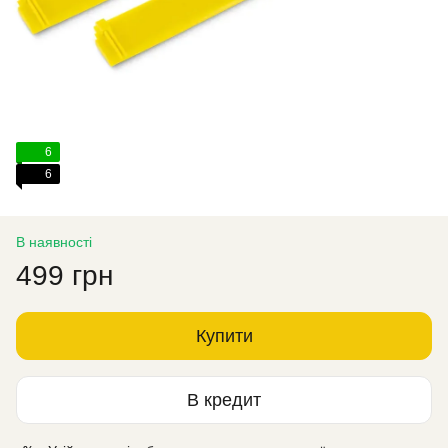
6
6
В наявності
499 грн
Купити
В кредит